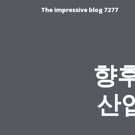
The impressive blog 7277
향후
산