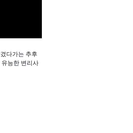
맡겼다가는 추후
줄 유능한 변리사